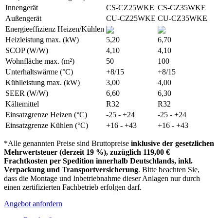
Innengerät
CS-CZ25WKE
CS-CZ35WKE
Außengerät
CU-CZ25WKE
CU-CZ35WKE
Energieeffizienz Heizen/Kühlen
Heizleistung max. (kW)
5,20
6,70
SCOP (W/W)
4,10
4,10
Wohnfläche max. (m²)
50
100
Unterhaltswärme (°C)
+8/15
+8/15
Kühlleistung max. (kW)
3,00
4,00
SEER (W/W)
6,60
6,30
Kältemittel
R32
R32
Einsatzgrenze Heizen (°C)
-25 - +24
-25 - +24
Einsatzgrenze Kühlen (°C)
+16 - +43
+16 - +43
*Alle genannten Preise sind Bruttopreise
inklusive der gesetzlichen
Mehrwertsteuer (derzeit 19 %), zuzüglich 119,00 €
Frachtkosten per Spedition innerhalb Deutschlands, inkl.
Verpackung und Transportversicherung
. Bitte beachten Sie,
dass die Montage und Inbetriebnahme dieser Anlagen nur durch
einen zertifizierten Fachbetrieb erfolgen darf.
Angebot anfordern