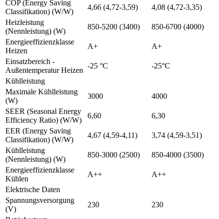
COP (Energy Saving
4,66 (4,72-3,59)
4,08 (4,72-3,35)
Classifikation) (W/W)
Heizleistung
850-5200 (3400)
850-6700 (4000)
(Nennleistung) (W)
Energieeffizienzklasse
A+
A+
Heizen
Einsatzbereich -
-25 °C
-25°C
Außentemperatur Heizen
Kühlleistung
Maximale Kühlleistung
3000
4000
(W)
SEER (Seasonal Energy
6,60
6,30
Efficiency Ratio) (W/W)
EER (Energy Saving
4,67 (4,59-4,11)
3,74 (4,59-3,51)
Classifikation) (W/W)
Kühlleistung
850-3000 (2500)
850-4000 (3500)
(Nennleistung) (W)
Energieeffizienzklasse
A++
A++
Kühlen
Elektrische Daten
Spannungsversorgung
230
230
(V)