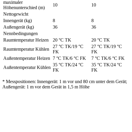
maximaler
10
10
Höhenunterschied (m)
Nettogewicht
Innengerät (kg)
8
8
Außengerät (kg)
36
36
Nennbedingungen
Raumtemperatur Heizen
20 °C TK
20 °C TK
27 °C TK/19 °C
27 °C TK/19 °C
Raumtemperatur Kühlen
FK
FK
Außentemperatur Heizen
7 °C TK/6 °C FK
7 °C TK/6 °C FK
35 °C TK/24 °C
35 °C TK/24 °C
Außentemperatur Kühlen
FK
FK
* Messpositionen: Innengerät: 1 m vor und 80 cm unter dem Gerät;
Außengerät: 1 m vor dem Gerät in 1,5 m Höhe