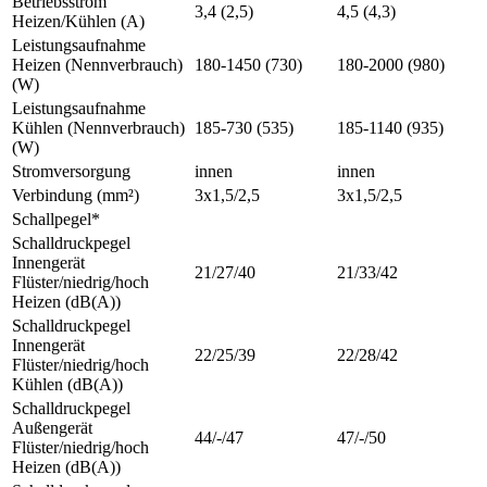
Betriebsstrom
3,4 (2,5)
4,5 (4,3)
Heizen/Kühlen (A)
Leistungsaufnahme
Heizen (Nennverbrauch)
180-1450 (730)
180-2000 (980)
(W)
Leistungsaufnahme
Kühlen (Nennverbrauch)
185-730 (535)
185-1140 (935)
(W)
Stromversorgung
innen
innen
Verbindung (mm²)
3x1,5/2,5
3x1,5/2,5
Schallpegel*
Schalldruckpegel
Innengerät
21/27/40
21/33/42
Flüster/niedrig/hoch
Heizen (dB(A))
Schalldruckpegel
Innengerät
22/25/39
22/28/42
Flüster/niedrig/hoch
Kühlen (dB(A))
Schalldruckpegel
Außengerät
44/-/47
47/-/50
Flüster/niedrig/hoch
Heizen (dB(A))