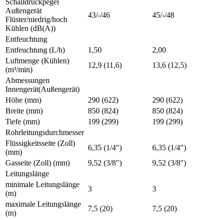
Schalldruckpegel
Außengerät
43/-/46
45/-/48
Flüster/niedrig/hoch
Kühlen (dB(A))
Entfeuchtung
Entfeuchtung (L/h)
1,50
2,00
Luftmenge (Kühlen)
12,9 (11,6)
13,6 (12,5)
(m³/min)
Abmessungen
Innengerät(Außengerät)
Höhe (mm)
290 (622)
290 (622)
Breite (mm)
850 (824)
850 (824)
Tiefe (mm)
199 (299)
199 (299)
Rohrleitungsdurchmesser
Flüssigkeitsseite (Zoll)
6,35 (1/4")
6,35 (1/4")
(mm)
Gasseite (Zoll) (mm)
9,52 (3/8")
9,52 (3/8")
Leitungslänge
minimale Leitungslänge
3
3
(m)
maximale Leitungslänge
7,5 (20)
7,5 (20)
(m)