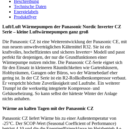
Beschreibung
Technische Daten
Energielabels
Produktflyer
Luft/Luft Wärmepumpen der Panasonic Nordic Inverter CZ
Serie – kleine Luftwärmepumpen ganz groß
Die Panasonic CZ ist eine Weiterentwicklung der Panasonic CE, mit
nun neuem umweltverträglichen Kältemittel R32. Sie ist ein
kraftvolles, hocheffizientes und sicheres Inverter+ Modell und passt
perfekt für denjenigen, der nur die Grundfunktionen einer
Wärmepumpe nutzen möchte. Die Panasonic CZ-Serie eignet sich
für den Einsatz in kleineren Räumlichkeiten wie Gartenhäusern,
Hobbyräumen, Garagen oder Büros, wo der Wärmebedarf eher
gering ist. In der CZ Serie ist ein R2-Rollkolbenkompressor verbaut.
Er verspricht höchste Zuverlässigkeit und Laufruhe. Ein weiterer
Trumpf ist die werkseitig integrierte Kompressor- und
Gehäuseheizung. So kann selbst der härteste Winter der Anlage
nichts anhaben.
Wärme an kalten Tagen mit der Panasonic CZ
Panasonic CZ liefert Wärme bis zu einer Außentemperatur von
-25°C. Der SCOP-Wert (Seasonal Coefficient of Performance)
beträgt 4,10 und die die Energieeffiziensklasse im Heizbetrieb A+,