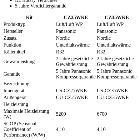
R2 Rotary Verdichter
5 Jahre Verdichtergarantie
Kit
CZ25WKE
CZ35WKE
Produkttyp
Luft/Luft WP
Luft/Luft WP
Hersteller
Panasonic
Panasonic
Zusatz
Nordic
Nordic
Funktion
Unterhaltswärme
Unterhaltswärme
Kältemittel
R32
R32
2 Jahre gesetzliche
2 Jahre gesetzliche
Gewährleistung
Gewährleistung
Gewährleistung
5 Jahre Panasonic
5 Jahre Panasonic
Garantie
Kompressorgarantie
Kompressorgarantie
Bezeichnung
Innengerät
CS-CZ25WKE
CS-CZ35WKE
Außengerät
CU-CZ25WKE
CU-CZ35WKE
Heizleistung
Maximale Heizleistung
5200
6700
(W)
SCOP (Seasonal
Coefficient of
4,10
4,10
Performance) (W/W)