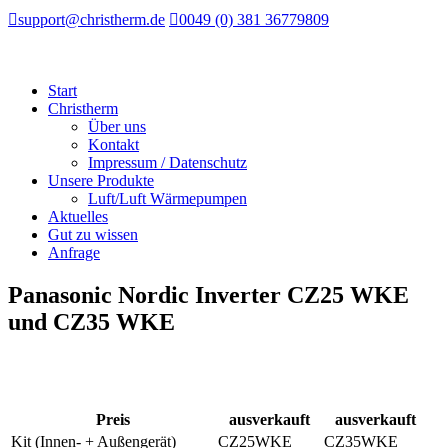

support@christherm.de

0049 (0) 381 36779809
Start
Christherm
Über uns
Kontakt
Impressum / Datenschutz
Unsere Produkte
Luft/Luft Wärmepumpen
Aktuelles
Gut zu wissen
Anfrage
Panasonic Nordic Inverter CZ25 WKE
und CZ35 WKE
Preis
ausverkauft
ausverkauft
Kit (Innen- + Außengerät)
CZ25WKE
CZ35WKE